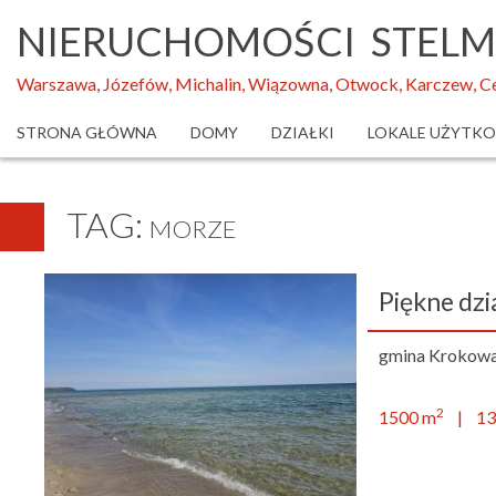
NIERUCHOMOŚCI STEL
Warszawa, Józefów, Michalin, Wiązowna, Otwock, Karczew, Ce
STRONA GŁÓWNA
DOMY
DZIAŁKI
LOKALE UŻYTK
TAG:
MORZE
Piękne dzia
gmina Krokowa
2
1500 m
| 132